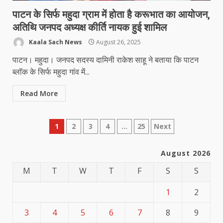
पाटन के सिर्फ महुदा ग्राम में होता है करूभात का आयोजन,
अतिथि जनपद अध्यक्ष कीर्ति नायक हुई शामिल
Kaala Sach News
August 26, 2025
पाटन। महुदा। जनपद सदस्य दामिनी राकेश साहू ने बताया कि पाटन
ब्लॉक के सिर्फ महुदा गांव में...
Read More
Posts
1
2
3
4
…
25
Next
pagination
August 2026
M
T
W
T
F
S
S
1
2
3
4
5
6
7
8
9