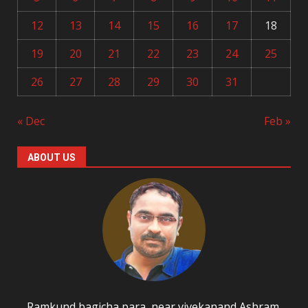
12
13
14
15
16
17
18
19
20
21
22
23
24
25
26
27
28
29
30
31
« Dec
Feb »
ABOUT US
Ramkund bagicha para, near vivekanand Ashram,