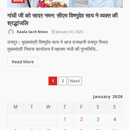
छत्तीसगढ़
गांधी जी को सादर नमन: सीएम विष्णुदेव साय ने व्यक्त की
श्रद्धांजलि
Kaala Sach News
January 30, 2026
रायपुर। मुख्यमंत्री विष्णुदेव साय ने आज राजधानी रायपुर स्थित
मुख्यमंत्री निवास कार्यालय में महात्मा गांधी की पुण्यतिथि...
Read More
Posts
1
2
Next
pagination
January 2026
M
T
W
T
F
S
S
1
2
3
4