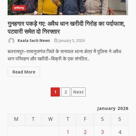
छत्तीसगढ़
गुनहगार पकड़े गए: अवैध धान खरीदी गिरोह का पर्दाफाश,
पटवारी समेत दो गिरफ्तार
Kaala Sach News
January 5, 2026
बलरामपुर–रामानुजगंज जिले के सनावल थाना क्षेत्र में पुलिस ने अवैध
धान परिवहन और खरीदी–बिक्री के एक संगठित...
Read More
Posts
1
2
Next
pagination
January 2026
M
T
W
T
F
S
S
1
2
3
4