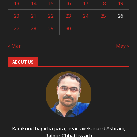
13
14
15
16
17
18
19
20
21
22
23
24
25
26
27
28
29
30
« Mar
May »
ABOUT US
Ramkund bagicha para, near vivekanand Ashram,
Raipur Chhattisgarh