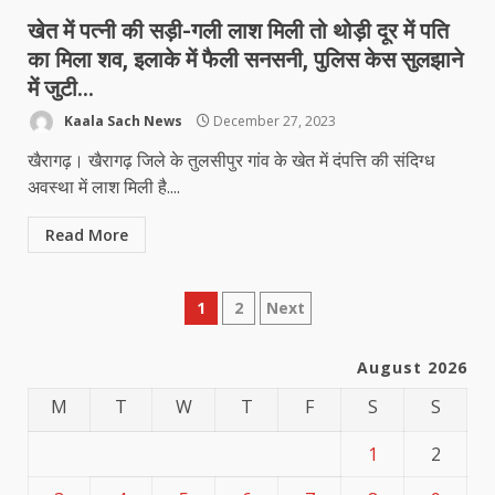
खेत में पत्नी की सड़ी-गली लाश मिली तो थोड़ी दूर में पति
का मिला शव, इलाके में फैली सनसनी, पुलिस केस सुलझाने
में जुटी…
Kaala Sach News
December 27, 2023
खैरागढ़। खैरागढ़ जिले के तुलसीपुर गांव के खेत में दंपत्ति की संदिग्ध
अवस्था में लाश मिली है....
Read More
Posts
1
2
Next
pagination
August 2026
M
T
W
T
F
S
S
1
2